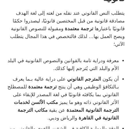
يتطلب النص القانوني عند نقله من لغته إلى لغة الهدف
مصادقة قانونية من قبل المختصين قانونيُا، ليصدروا حكمًا
قانونيًا باعتبارها
ترجمة معتمدة
ومقبولة للنصوص القانونية
ويصح العمل بها… لذلك فالتخصص في هذا المجال يتطلب
الآتي؛
معرفة ودراية تامة بالقوانين والنصوص القانونية في البلد
الأم والبلد التي يُترجم إليها كذلك.
أن يكون
المترجم القانوني
على دراية عالية بـما يعرف
بـالتكافؤ الوظيفي وهي أن ينتج
ترجمة معتمدة
للمصطلح
القانوني بما يكافئه قانونيًا في لغة المصدر للإبقاء على
الأثر القانوني ذاته وهو ما يميز
مكتب الألسن لخدمات
الترجمة القانونية المعتمدة
عن بقية
مكاتب الترجمة
القانونية في القاهرة
والرياض ودبي.
الدقة والمهارة الكافية في الشقين اللغوي والقانوني من