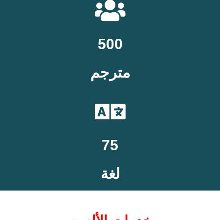
500
مترجم
75
لغة