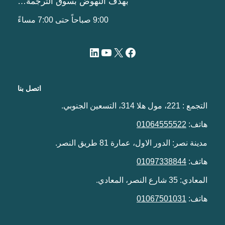
بهدف النهوض بسوق الترجمة…
9:00 صباحاً حتى 7:00 مساءً
اتصل بنا
التجمع : 221، مول هلا 314، التسعين الجنوبي.
هاتف:
01064555522
مدينة نصر: الدور الاول، عمارة 81 طريق النصر.
هاتف:
01097338844
المعادي: 35 شارع النصر، المعادي.
هاتف:
01067501031