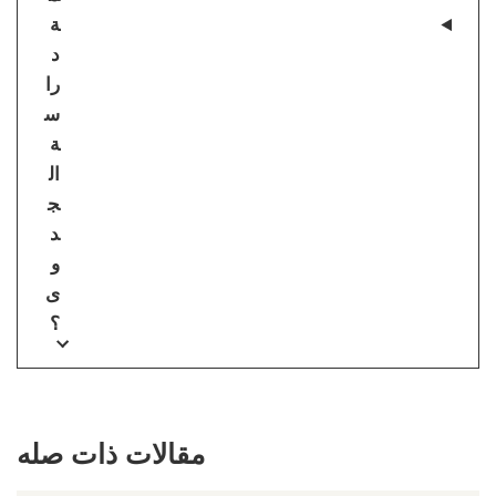
ة
د
را
س
ة
ال
ج
د
و
ى
؟
مقالات ذات صله