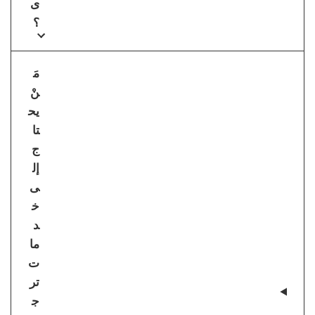
ى
؟
مَ
نْ
يح
تا
ج
إل
ى
خ
د
ما
ت
تر
ج