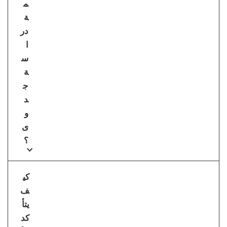
م
ة
در
ا
س
ة
ج
د
و
ى
؟
كي
ف
يتأ
كد