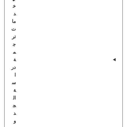
خ
د
ما
ت
تر
ج
م
ة
در
ا
س
ة
ال
ج
د
و