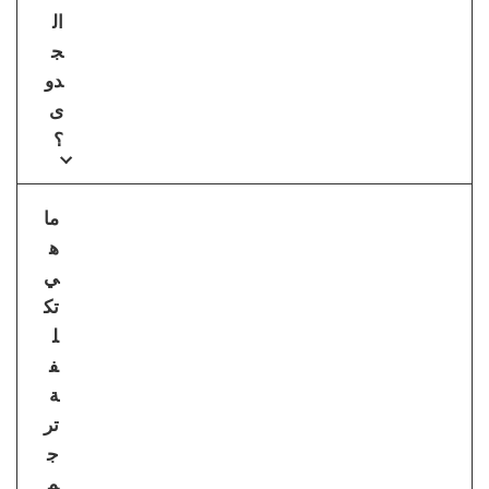
ال
ج
دو
ى
؟
ما
ه
ي
تك
ل
ف
ة
تر
ج
م