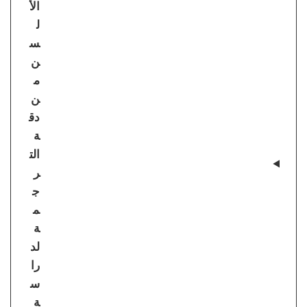
الأ
ل
س
ن
م
ن
دق
ة
الت
ر
ج
م
ة
لد
را
س
ة