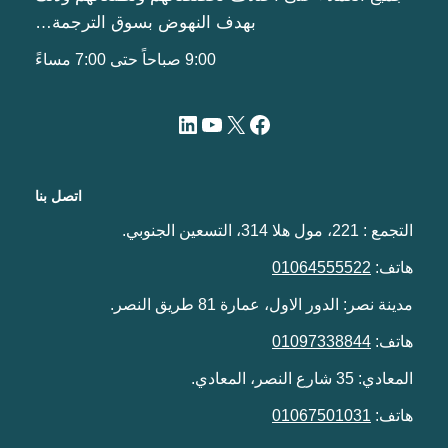
بهدف النهوض بسوق الترجمة…
9:00 صباحاً حتى 7:00 مساءً
اتصل بنا
التجمع : 221، مول هلا 314، التسعين الجنوبي.
هاتف:
01064555522
مدينة نصر: الدور الاول، عمارة 81 طريق النصر.
هاتف:
01097338844
المعادي: 35 شارع النصر، المعادي.
هاتف:
01067501031