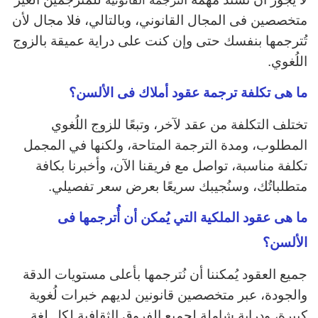
لترجمة القانونية
متخصصين فى المجال القانوني، وبالتالي، فلا مجال لأن
تُترجمها بنفسك حتى وإن كنت على دراية عميقة بالزوج
اللُغوي.
ما هى تكلفة ترجمة عقود أملاك فى الألسن؟
تختلف التكلفة من عقد لآخر، وتبعًا للزوج اللُغوي
المطلوب، ومدة الترجمة المتاحة، ولكنها في المجمل
تكلفة مناسبة، تواصل مع فريقنا الآن، وأخبرنا بكافة
متطلباتُك، وسنُجيبك سريعًا بعرض سعر تفصيلي.
ما هى عقود الملكية التي يُمكن أن أُترجمها فى
الألسن؟
جميع العقود يُمكننا أن نُترجمها بأعلى مستويات الدقة
والجودة، عبر متخصصين قانونين لديهم خبرات لُغوية
كبيرة، ودراية شاملة لجميع الفروق الثقافية لكل لغة.