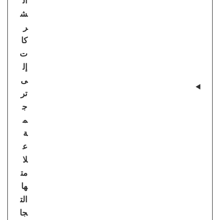
ال
ش
ر
كا
ت
إل
ى
تر
ج
م
ة
ع
لا
مت
ها
الت
جا