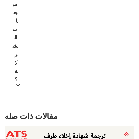
مب
يع
ا
ت
ال
ش
ر
ك
ة
؟
مقالات ذات صله