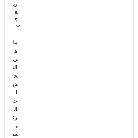
ري
ة
؟
ما
ه
ي
الت
ح
دي
ا
ت
ال
رئ
ي
س