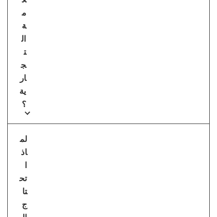
م
ة
ال
ت
ج
ار
ية
؟
لم
اذ
ا
تح
تا
ج