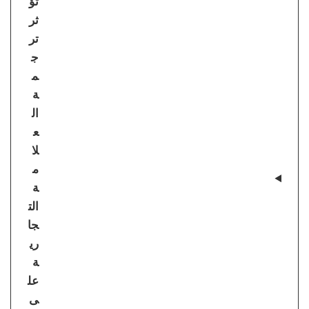
تؤ
ثر
تر
ج
م
ة
ال
ع
لا
م
ة
الت
جا
ري
ة
عل
ى