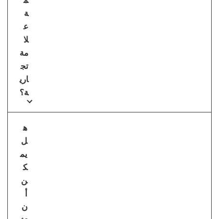
م
ة
ع
لا
مة
تج
اري
ة؟
ه
ل
يم
ك
ن
أ
ن