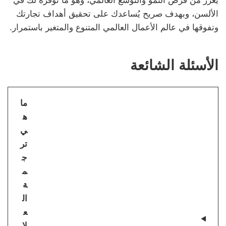
يعزز من فرص النمو والتوسع العالمي، وهو ما نوفره لك في
الألسن، وبهدف صريح يُساعدك على تحقيق أهداف تجارتك
وتفوقها في عالم الأعمال العالمي المتنوع والمتغير باستمرار.
الأسئلة الشائعة
ما
ه
ي
تر
ج
م
ة
ال
ع
لا