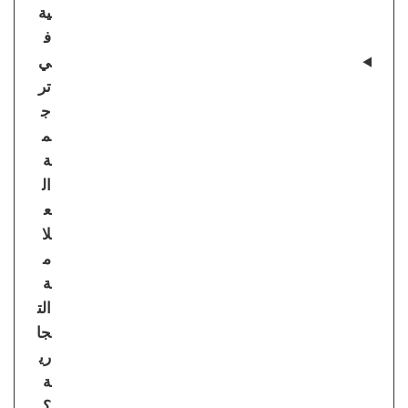
ية
ف
ي
تر
ج
م
ة
ال
ع
لا
م
ة
الت
جا
ري
ة
؟