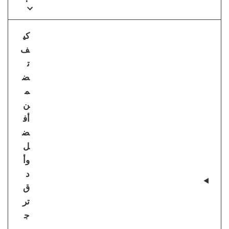
كي
ف
ت
ض
م
ن
أف
ض
ل
وأ
د
ق
تر
ج