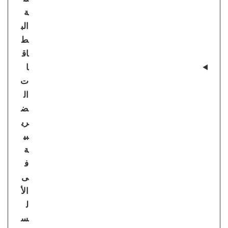
ة
الب
ط
اق
ا
ت
ال
ض
ري
بي
ة
ف
ى
الأ
ل
س