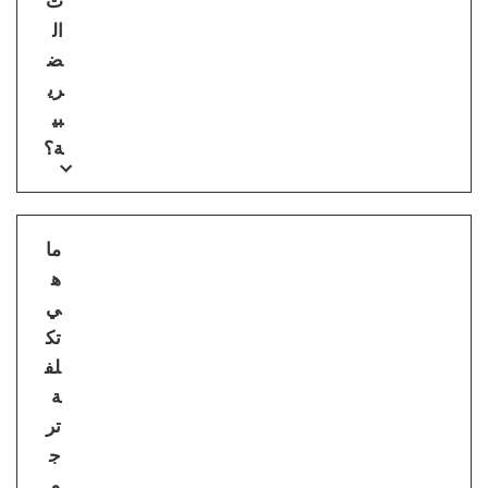
ت
ال
ض
ري
بي
ة؟
ما
ه
ي
تك
لف
ة
تر
ج
م