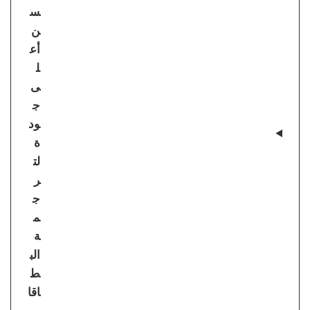
س
ن
أع
ل
ى
ج
ود
ة
لت
ر
ج
م
ة
الب
ط
اقا