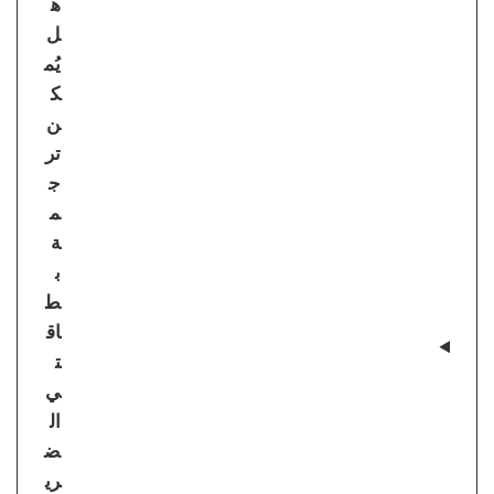
ه
ل
يُم
ك
ن
تر
ج
م
ة
ب
ط
اق
ت
ي
ال
ض
ري