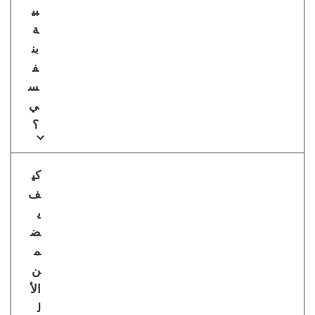
بي
ة
بن
ف
س
ي
؟
كي
ف
ي
ض
م
ن
الأ
ل