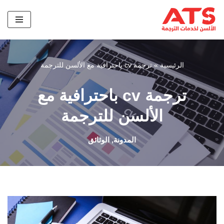
تخطى
إلى
المحتوى
الرئيسية
»
ترجمة cv باحترافية مع الألسن للترجمة
ترجمة cv باحترافية مع
الألسن للترجمة
المدونة
,
الوثائق