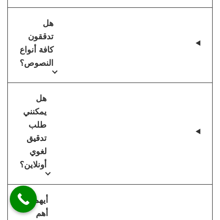
هل
تدققون
كافة أنواع
النصوص؟
هل
يمكنني
طلب
تدقيق
لغوي
أونلاين؟
أيهما
أهم