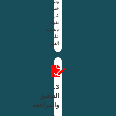
وذو
خبرة
كي
يقوم
بإنجازها
على
الفور.
3.
التدقيق
والمراجعة