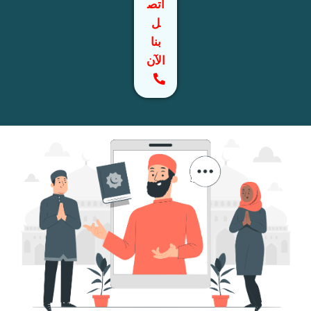
اتص
ل
بنا
الآن