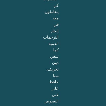
كي
يتعاملون
معه
في
إنجاز
الترجمات
الدينية
كما
ينبغي
دون
تحريف،
مما
حافظ
على
عنى
النصوص