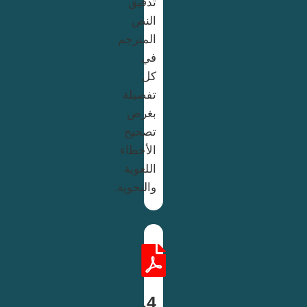
تدقيق
النص
المترجم
في
كل
تفصيلة
بغرض
تصحيح
الأخطاء
اللغوية
والنحوية.
4.