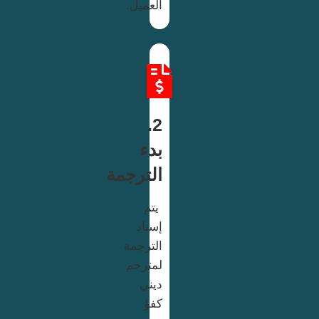
العميل.
2.
بدء
الترجمة
يتم
إسناد
الترجمة
لمترجم
ديني
كفؤ