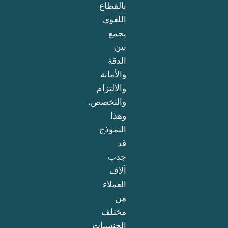
بالقطاع
اللغوي
يجمع
بين
الدقة
والأمانة
والالتزام
والتخصص،
وهذا
النموذج
قد
جذب
آلاف
العملاء
من
مختلف
الجنسيات