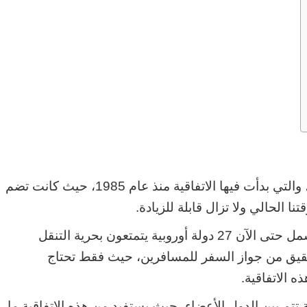
شنغن هو اسم يعود لبلدة تقع في لوكسمبورغ، والتي بدأت فيها الاتفاقية منذ عام 1985، حيث كانت تضم
ن هي عبارة عن نِطاق جُغرافي يَشمل حتى الآن 27 دولة أوروبية يتمتعون بحرية التنقل
تحقيق من جواز السفر للمسافرين، حيث فقط تحتاج
 الاتفاقية.
تتم بين الدول الأعضاء، حيث يستفيد من هذه الاتفاقية ما