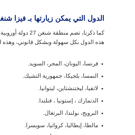
الدول التي يمكن زيارتها بـ فيزا شنغ
كما ذكرنا، تضم منط
هذه الدول بكل سهولة وبشكل قانوني، وهذه ا
فرنسا، اليونان، المجر، السويد.
النمسا، بلجيكا، جمهورية التشيك.
لاتفيا، ليختنشتاين، ليتوانيا.
الدنمارك ، إستونيا ، فنلندا.
النرويج، بولندا، البرتغال.
مالطا، إيطاليا، كرواتيا، سويسرا.