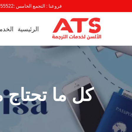
فروعنا : التجمع الخامس :
555522
تخطى
إلى
الرئيسية
الخدم
المحتوى
كل ما تحتاج م