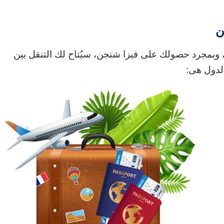
ن
قة شنغن 27 دولة أوروبية، وبمجرد حصولك على فيزا شنجن، سيُتاح لك التنقل بين
لدول هى: