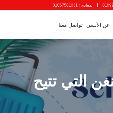
0109
المعادى :
01067501031
عن الألسن
تواصل معنا
غن التي تتيح