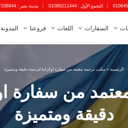
01064
التجمع الأول :
01080211444
مدينة نصر :
7338844
ات
السفارات
اللغات
فروعنا
المدونة
الرئيسية
»
مكتب ترجمة معتمد من سفارة اوكرانيا لترجمة دقيقة ومتميزة
تمد من سفارة اوك
دقيقة ومتميزة