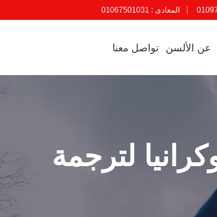
0109
المعادى :
01067501031
عن الألسن
تواصل معنا
رانيا لترجمة