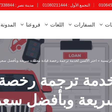
01064
التجمع الأول :
01080211444
مدينة نصر :
7338844
ات
السفارات
اللغات
فروعنا
المدونة
لرئيسية
»
اختر الألسن لخدمة ترجمة رخصة قيادة معتمدة سريعة وبأفضل سعر
خدمة ترجمة رخصة 
ريعة وبأفضل سعر