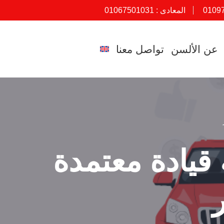
0109
المعادى :
01067501031
عن الألسن
تواصل معنا
قيادة معتمدة