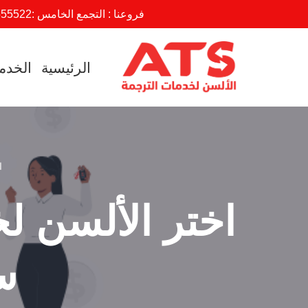
فروعنا : التجمع الخامس :
555522
تخطى
إلى
الرئيسية
الخدم
المحتوى
ا
اختر الألسن ل
س