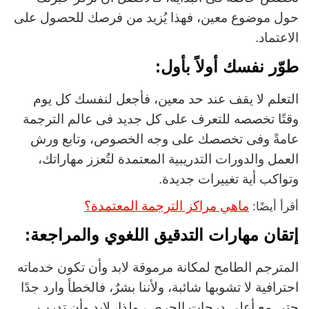
حول موضوع معين، فهذا يُزيد من فرصك للحصول على
الاعتماد.
طوّر نفسك أولاً بأول:
التعلم لا يقف عند حد معين، فأجعل لنفسك كل يوم
وقتًا تخصصه للتعرف على كل جديد فى عالم الترجمة
عامةً وفى تخصصك على وجه الخصوص، وتابع ورش
العمل والدورات التدريبية المعتمدة لتُعزز مهاراتك،
وتواكب أية تغييرات جديدة.
ماهي مراكز الترجمة المعتمدة؟
أقرأ أيضًا:
إتقان مهارات التدقيق اللغوي والمراجعة:
المترجم الطامح لمكانة مرموقة لابد وأن تكون خدماته
احترافية لا تشوبها شائبة، ولأننا بشرٌ، فالخطأ وارد جدًا
حتى مع أعلى درجات الحرص، ولذا، لابد وأن تدرب