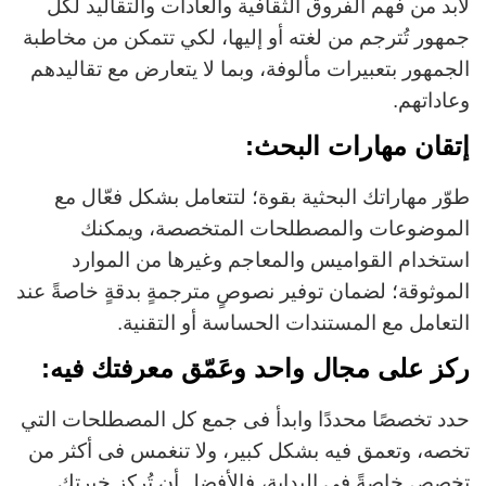
لابد من فهم الفروق الثقافية والعادات والتقاليد لكل
جمهور تُترجم من لغته أو إليها، لكي تتمكن من مخاطبة
الجمهور بتعبيرات مألوفة، وبما لا يتعارض مع تقاليدهم
وعاداتهم.
إتقان مهارات البحث:
طوّر مهاراتك البحثية بقوة؛ لتتعامل بشكل فعّال مع
الموضوعات والمصطلحات المتخصصة، ويمكنك
استخدام القواميس والمعاجم وغيرها من الموارد
الموثوقة؛ لضمان توفير نصوصٍ مترجمةٍ بدقةٍ خاصةً عند
التعامل مع المستندات الحساسة أو التقنية.
ركز على مجال واحد وعَمّق معرفتك فيه:
حدد تخصصًا محددًا وابدأ فى جمع كل المصطلحات التي
تخصه، وتعمق فيه بشكل كبير، ولا تنغمس فى أكثر من
تخصص خاصةً فى البداية، فالأفضل أن تُركز خبرتك