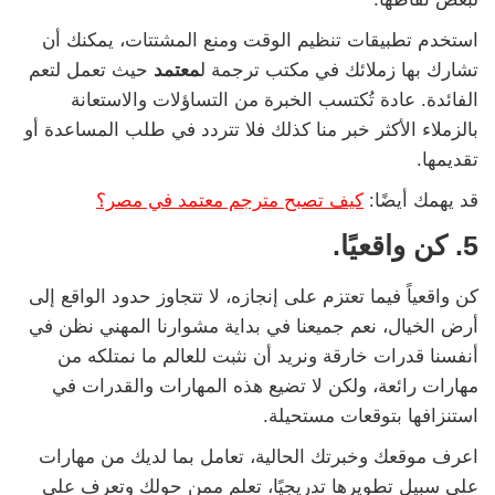
استخدم تطبيقات تنظيم الوقت ومنع المشتتات، يمكنك أن
تشارك بها زملائك في مكتب ترجمة ل
معتمد
حيث تعمل لتعم
الفائدة. عادة تُكتسب الخبرة من التساؤلات والاستعانة
بالزملاء الأكثر خبر منا كذلك فلا تتردد في طلب المساعدة أو
تقديمها.
قد يهمك أيضًا:
كيف تصبح مترجم معتمد في مصر؟
5. كن واقعيًا.
كن واقعياً فيما تعتزم على إنجازه، لا تتجاوز حدود الواقع إلى
أرض الخيال، نعم جميعنا في بداية مشوارنا المهني نظن في
أنفسنا قدرات خارقة ونريد أن نثبت للعالم ما نمتلكه من
مهارات رائعة، ولكن لا تضيع هذه المهارات والقدرات في
استنزافها بتوقعات مستحيلة.
اعرف موقعك وخبرتك الحالية، تعامل بما لديك من مهارات
على سبيل تطويرها تدريجيًا، تعلم ممن حولك وتعرف على