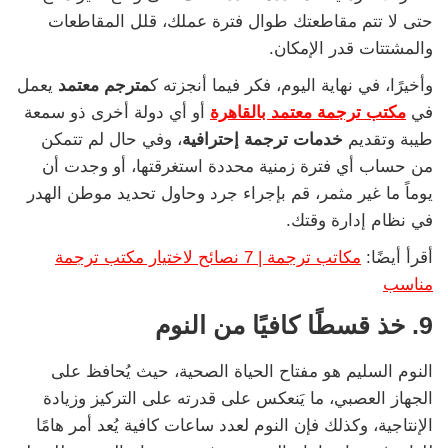
حتى لا تتم مقاطعتك طوال فترة عملك، قلل المقاطعات
والمشتتات قدر الإمكان.
وأخيرًا، في نهاية اليوم، فكر فيما أنجزته ك
مترجم معتمد
يعمل
في
مكتب ترجمة معتمد بالقاهرة
أو أي دولة أخرى ذو سمعة
طيبة وتقديم
خدمات ترجمة إحترافية
، وفي حال لم تتمكن
من حساب أي فترة زمنية محددة استغرقتها، أو وجدت أن
يوماً ما غير مثمر، قم بإجراء جرد وحاول تحديد موطن الهدر
في نظام إدارة وقتك.
أقرأ أيضًا:
مكاتب ترجمة | 7 نصائح لاختيار مكتب ترجمة
مناسب
9. خذ قسطًا كافيًا من النوم
النوم السليم هو مفتاح الحياة الصحية، حيث يُحافظ على
الجهاز العصبي، ما يَنعكس على قدرته على التركيز وزيادة
الإنتاجية، وكذلك فإن النوم لعدد ساعات كافية يُعد أمر هامًا