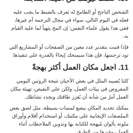
الشخص الناجح أو الطامح له يَعرف بالضبط ما يجب عليه
فعله في اليوم التالي، سواء في مجال الترجمة أم غيرها،
ففي هذا يقول علماء النفس: إن المخ يتهيأ لما عليه القيام
به.
فإذا قمت بتقدير عدد معين من الصفحات أو المشاريع التي
تود ترجمتها، فإن هذا سيمنحك إيحاءً بالقدرة على تنفيذها.
11. اجعل مكان العمل أكثر بهجةً
كلنا يُصيبه الملل في بعض الأحيان نتيجة الروتين اليومي
المفروض في بيئات العمل، ولكن علي النقيض، تهيئة مكان
العمل أمرٌ من شأنه أن يُعزز طاقتك ويجدد نشاطك.
يمكنك تجديد المكان ببضع لمسات بسيطة، مثل لصق بعض
الملصقات الإيجابية على مكتبك، أو استخدام أقلام وأوراق
ملونة بألوان مُبهجة للكتابة بها وتدوين الملاحظات أثناء
العمل، وغيرها من الطرق.