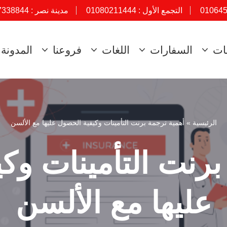
01064
التجمع الأول :
01080211444
مدينة نصر :
7338844
ات
السفارات
اللغات
فروعنا
المدونة
الرئيسية
»
أهمية ترجمة برنت التأمينات وكيفية الحصول عليها مع الألسن
برنت التأمينات وك
عليها مع الألسن