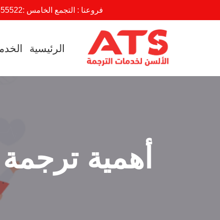
فروعنا : التجمع الخامس :
555522
تخطى
إلى
الرئيسية
الخدم
المحتوى
أهمية ترجمة 