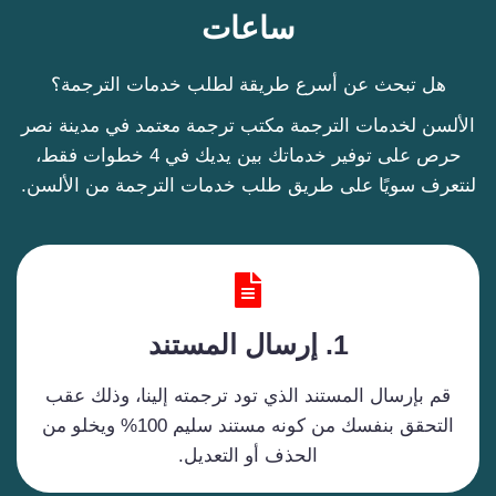
ساعات
ة كانت 
ممتازة
، 
هل تبحث عن أسرع طريقة لطلب خدمات الترجمة؟
والمكت
الألسن لخدمات الترجمة مكتب ترجمة معتمد في مدينة نصر
ب 
حرص على توفير خدماتك بين يديك في 4 خطوات فقط،
معتمد 
لنتعرف سويًا على طريق طلب خدمات الترجمة من الألسن.
وسريع 
في 
التسلي
م، 
والتعام
ل راقٍ 
1.
إرسال المستند
جدًا. 
أنصح 
قم بإرسال المستند الذي تود ترجمته إلينا، وذلك عقب
أي 
شخص 
التحقق بنفسك من كونه مستند سليم 100% ويخلو من
يحتاج 
الحذف أو التعديل.
ترجمة 